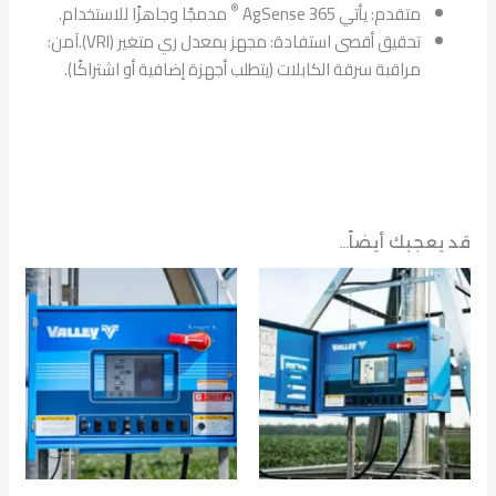
®
متقدم: يأتي AgSense 365
مدمجًا وجاهزًا للاستخدام.
تحقيق أقصى استفادة: مجهز بمعدل ري متغير (VRI).آمن:
مراقبة سرقة الكابلات (يتطلب أجهزة إضافية أو اشتراكًا).
قد يعجبك أيضاً…