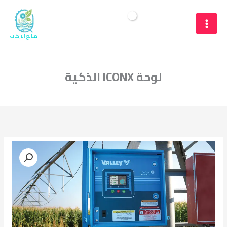
خطي
لى
البحث
$
Cart/
0
لمحتوى
منابع البركات
لوحة ICONX الذكية