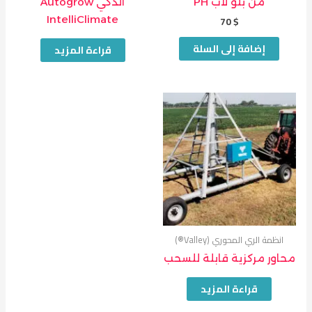
من بلو لاب PH
الذكي Autogrow
70
$
IntelliClimate
إضافة إلى السلة
قراءة المزيد
انظمة الري المحوري (Valley®)
محاور مركزية قابلة للسحب
قراءة المزيد