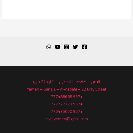
اليمن – صنعاء -الأصبحي – شارع 22 مايو
Yemen – Sana’a – Al-Asbahi – 22 May Street
+967 777488688
+967 777727773
+967 775435060
myk.yemen@gmail.com