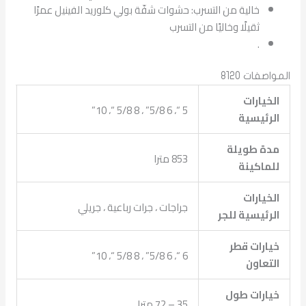
خالية من التسرب: حشوات شفّة بولي كلوريد الفينيل عمرًا
ثقيلًا وخاليًا من التسرب
.
المواصفات 8120
الخيارات
5 “، 6 5/8” ، 8 5/8 “، 10”
الرئيسية
مدة طويلة
853 مترا
للماكينة
الخيارات
جراجات ، جرات رباعية ، جريلي
الرئيسية للجر
خيارات قطر
6 “، 6 5/8” ، 8 5/8 “، 10”
التعاون
خيارات طول
35 – 72 مترا