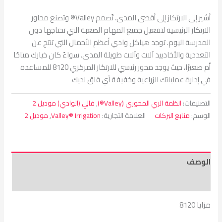
أشير إلى الارتكاز إلى أقصى المدى، تُصمم Valley® وتصنع محاور
الارتكاز الرئيسية لتفعيل جميع المهام الصعبة التي تحتاجها دون
المدرسة اليوم. توجد هياكل وادي أعظم الأحمال التي تنتج عن
التعددية والأخادييد آلات وآلات طويلة المدى. سواءً كان خيارك متاحًا
أم صغيرًا، حيث يوجد محور رئيسي للارتكاز المركزي 8120 للمساعدة
في إدارة عملياتك الزراعية وخفيفة أي قلق لديك
التصنيفات:
انظمة الري المحوري (Valley®)
,
فالي (الوادي) موديل 2
الوسم:
منابع البركات
العلامة التجارية:
Valley® Irrigation
,
موديل 2
الوصف
مراجعات (0)
مزايا 8120