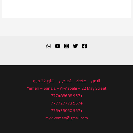
اليمن – صنعاء -الأصبحي – شارع 22 مايو
Yemen – Sana’a – Al-Asbahi – 22 May Street
+967 777488688
+967 777727773
+967 775435060
myk.yemen@gmail.com