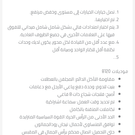
تصل خيارات الخيارات إلى مستوى وخفض مرتفع.
تم اختيارها.
يتم اختبار امتدادات فالي بشكل شامل شامل ميداني للتفوق
فيها على العلامات الأخرى في جميع الظروف العادية.
مع عدد أقل من القيادة لكل محور، يكون لديك وحدات
تكلفة أقل للكتار الواحد وصيانة أقل
.
موديلات 8120
مقاومة التآكل الدائم: المجلفن بالعطلات
بنيت لتدوم: وحدة دفع رباعي الأرجل مع دعامات
أصبح: فلنجات شجاع ذات 8 فاغي
تم تحديد وقت العمل: سماعة اشتراكية
تكاملات المتقنة بالكامل
الحد الأدنى من الرأس الحرة: القوة السياسية المتزايدة
توافق المتساوي لأحمال: تيجان رودالجمالون
حتى التحميل: اتصال محكم برأس الجمال في المقبس