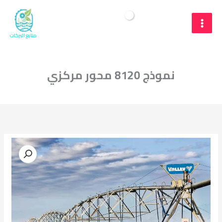
خطي
لى
البحث
$
Cart/
0
لمحتوى
منابع البركات
نموذج 8120 محور مركزي