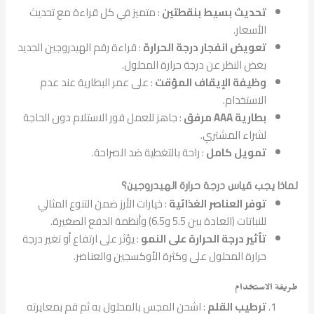
تحديث بسيط بنقطتين
: متميز في كل قراءة مع تحديث
الأسعار.
تعويض انفجار درجة الحرارة
: قراءة رقم الهيدروجين الجديد
بغض النظر عن درجة حرارة المحلول.
وظيفة الإيقاف المؤقت
: على عمر البطارية عند عدم
الاستخدام.
بطارية
AAA
مرفق
: جاهز للعمل فور الاستلام دون الحاجة
لشراء المشتري.
تمويل كامل
: راحة بالتغطية ضد الصراحة.
لماذا يجب قياس درجة حرارة الهيدروجين؟
توفر العناصر الغذائية
: خيارات الأرز ضمن التنوع المثالي
للنباتات (العادة بين 5.5 و6.5) وأنظمة الدفع الصغيرة.
تأثير درجة الحرارة على النمو
: يؤثر على ارتفاع أو تغير درجة
حرارة المحلول على وكثرة الأوكسجين والعناصر.
طريقة الاستخدام
ترطيب القلم
: اشحن المجس بالمحلول به ثم قم بمعايرته