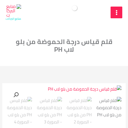
خطي
لى
البحث
$
Cart/
0
لمحتوى
منابع البركات
قلم قياس درجة الحموضة من بلو
لاب PH
كمية
قلم
قياس
درجة
الحموضة
من