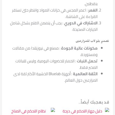
بنقطتين.
الغمر
: اغمر المجس في خزانات المواد وانتظر حتى تستقر
القراءة على الشاشة.
الاشتراك في الدوري
: يجب أن يتضمن القلم بشكل شامل
الخيارات الصحيحة.
تصميم
بلو لاب
للمزارعين
مكونات عالية الجودة
: مصنع في نيوزيلندا من مقالات
ومستوردة.
تحمل النبات
: الخضار للخضروات اليومية، وليس للنباتات
المخبر فقط.
الثقة العالمية
: أجهزة Bluelab الخشبية الأكثر ثقة لدى
المزارعين حول العالم.
قد يعجبك أيضاً…