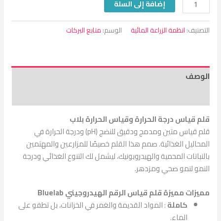
إضافة إلى السلة
التصنيف:
انظمة الزراعة المائية
الوسم:
منابع البركات
الوصف
مراجعات (0)
قلم قياس درجة الحرارة وقياس الحرارة
بلاب
قلم قياس متين ومدمج ودقيق للنضج (pH) ودرجة الحرارة في
المحاليل الغذائية. صمم هذا القلم خصيصًا للمزارعين والمهتمين
بالنباتات المحمية والهيدروبونيك، ليشمل لك التنوع الغذائي ودرجة
النمو لنمو صحي ومزدهر.
مميزات مميزة قلم قياس
الرقم الهيدروجيني Bluelab
كاملة
: المواد القديمة والغمر في الخزانات، بل تطفو على
الماء.