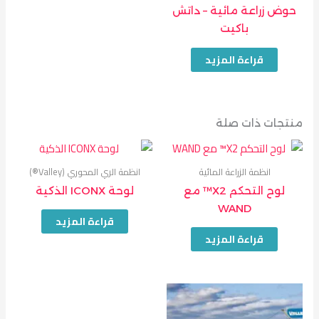
حوض زراعة مائية – داتش
باكيت
قراءة المزيد
منتجات ذات صلة
انظمة الزراعة المائية
انظمة الري المحوري (Valley®)
لوح التحكم X2™ مع
لوحة ICONX الذكية
WAND
قراءة المزيد
قراءة المزيد